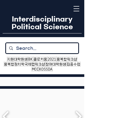
Interdisciplinary
Political Science
지원대학원생
BK
콜로키움
2021
융복합워크샵
융복합정치학국제랩워크샵
참여대학원생
집중수업
MOI
KOSSDA