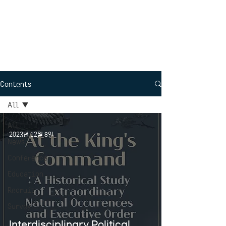
Interdisciplinary
Political Science
Contents
All
All
2023년 12월 8일
News
Conference
Education
Recruit
Survey
Interdisciplinary Political