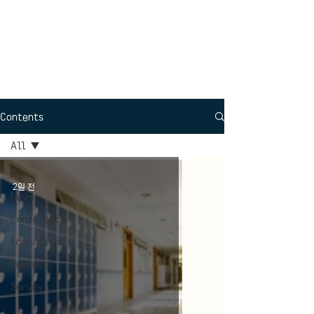
Interdisciplinary
Political Science
Contents
All
All
2일 전
News
Conference
Education
Recruit
Survey