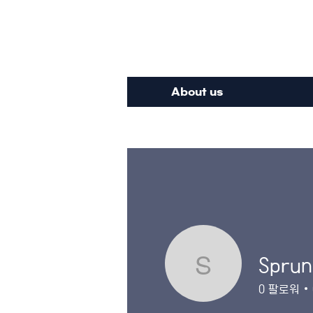
Inte
About us
Sprun
SprunkiR
0
팔로워