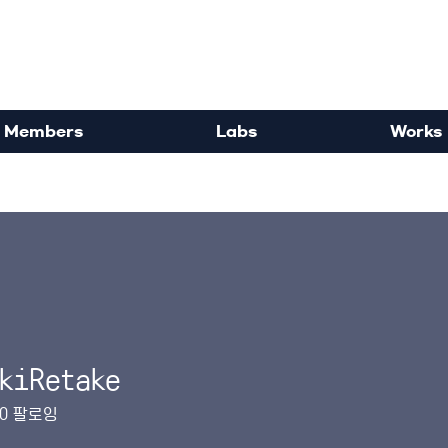
rdisciplinary Political Sc
Members
Labs
Works
kiRetake
etake
0
팔로잉