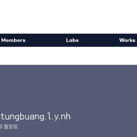
rdisciplinary Political Sc
Members
Labs
Works
tungbuang.l.y.nh
buang.l.y.nh
0
팔로잉