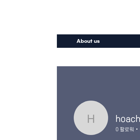
Inte
About us
hoach
hoachtung
0
팔로워