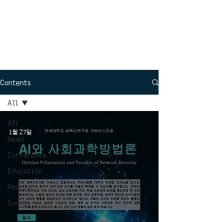
Interdisciplinary
Political Science
Contents
All
All
1월 27일
News
Conference
Education
Recruit
Survey