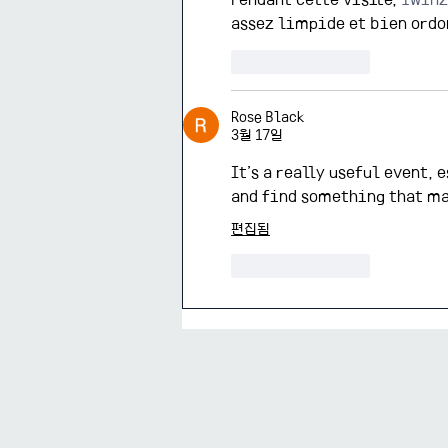
assez limpide et bien ordo
좋아요
답글
Rose Black
3월 17일
It’s a really useful event, 
and find something that ma
편집됨
좋아요
답글