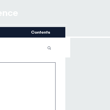
ience
Contents