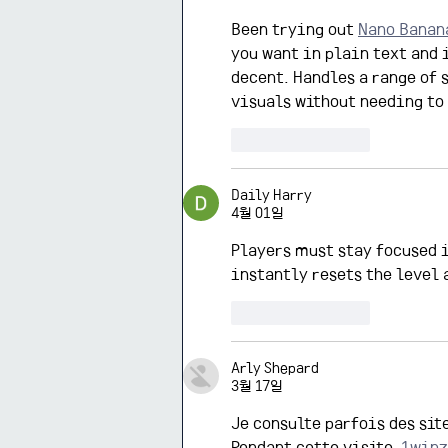
Been trying out 
Nano Banan
you want in plain text and 
decent. Handles a range of 
visuals without needing to 
좋아요
답글
Daily Harry
4월 01일
Players must stay focused i
instantly resets the level 
좋아요
답글
Arly Shepard
3월 17일
Je consulte parfois des si
Pendant cette visite, 
1winz