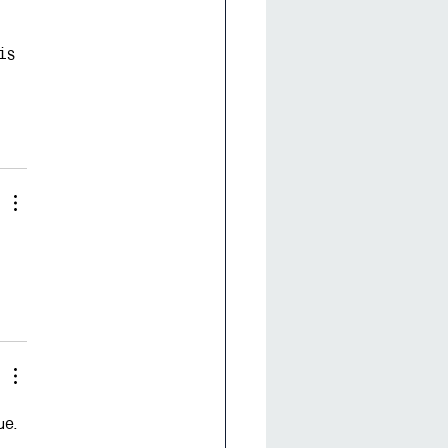
is 
 
e. 