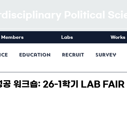
rdisciplinary Political Sc
Members
Labs
Works
nce
Education
Recruit
Survey
공 워크숍: 26-1학기 LAB FAIR