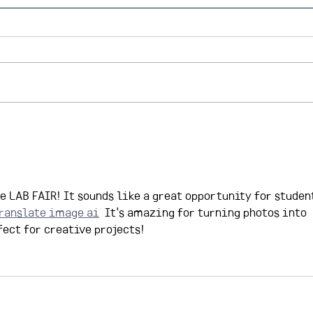
2026-1 제3회 리서치 콜로키
20
움 후기
지원
e LAB FAIR! It sounds like a great opportunity for student
ranslate image ai
  It's amazing for turning photos into 
fect for creative projects!