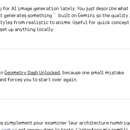
a
 for AI image generation lately. You just describe what 
it generates something — built on Gemini so the quality 
styles from realistic to anime. Useful for quick concept
set up anything locally.
n 
Geometry Dash Unlocked
, because one small mistake 
and forces you to start over again.
tes simplement pour examiner leur architecture numériqu
.com.ci
 est apparu dans le texte. L’interface m’a semblé 