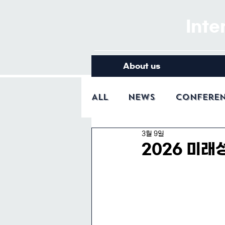
Inte
About us
All
News
Confere
3월 9일
2026 미래성