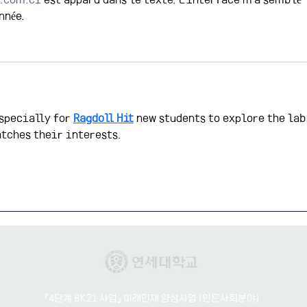
nnée.
especially for 
Ragdoll Hit
 new students to explore the lab
tches their interests.
『4단계 BK21 사업』 미래인재 양성사업 (인문사회분야)