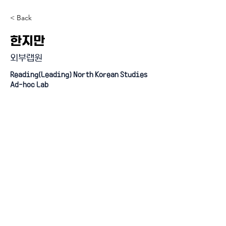
< Back
한지만
외부랩원
Reading(Leading) North Korean Studies
Ad-hoc Lab
『4단계 BK21 사업』 미래인재 양성사업 (인문사회분야)
혁신 과학기술 시대의 정치적 문제 해결 교육연구단
연세대학교 일반대학원 정치학과 BK21 FOUR