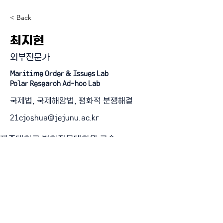
< Back
최지현
외부전문가
Maritime Order & Issues Lab
Polar Research Ad-hoc Lab
국제법, 국제해양법, 평화적 분쟁해결
21cjoshua@jejunu.ac.kr
제주대학교 법학전문대학원 교수
『4단계 BK21 사업』 미래인재 양성사업 (인문사회분야)
혁신 과학기술 시대의 정치적 문제 해결 교육연구단
연세대학교 일반대학원 정치학과 BK21 FOUR