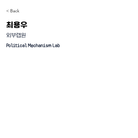
< Back
최용우
외부랩원
Political Mechanism Lab
『4단계 BK21 사업』 미래인재 양성사업 (인문사회분야)
혁신 과학기술 시대의 정치적 문제 해결 교육연구단
연세대학교 일반대학원 정치학과 BK21 FOUR
120-749 서울특별시 서대문구 연세로50 연희관 216호 / 전화번