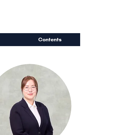
ience
Contents