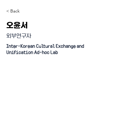
< Back
오윤서
외부연구자
Inter-Korean Cultural Exchange and
Unification Ad-hoc Lab
『4단계 BK21 사업』 미래인재 양성사업 (인문사회분야)
혁신 과학기술 시대의 정치적 문제 해결 교육연구단
연세대학교 일반대학원 정치학과 BK21 FOUR