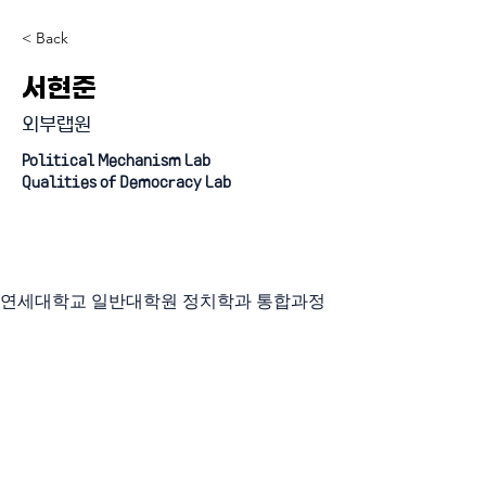
< Back
서현준
외부랩원
Political Mechanism Lab
Qualities of Democracy Lab
연세대학교 일반대학원 정치학과 통합과정
졸업
『4단계 BK21 사업』 미래인재 양성사업 (인문사회분야)
혁신 과학기술 시대의 정치적 문제 해결 교육연구단