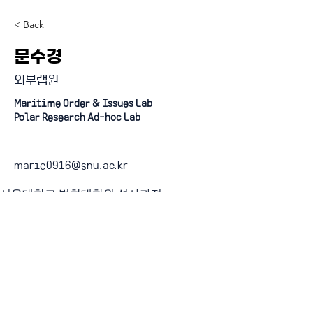
< Back
문수경
외부랩원
Maritime Order & Issues Lab
Polar Research Ad-hoc Lab
marie0916@snu.ac.kr
서울대학교 법학대학원 석사과정
『4단계 BK21 사업』 미래인재 양성사업 (인문사회분야)
혁신 과학기술 시대의 정치적 문제 해결 교육연구단
연세대학교 일반대학원 정치학과 BK21 FOUR