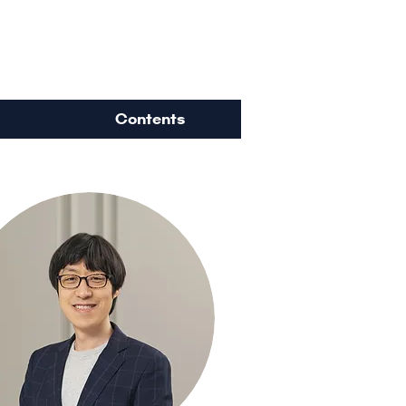
ience
Contents