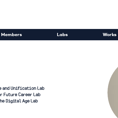
rdisciplinary Political Sc
Members
Labs
Works
e and Unification Lab
r Future Career Lab
he Digital Age Lab