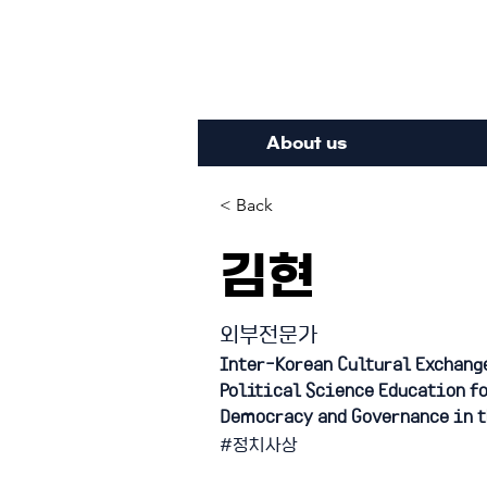
Inte
About us
< Back
김현
외부전문가
Inter-Korean Cultural Exchang
Political Science Education fo
Democracy and Governance in t
#정치사상