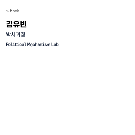
< Back
김유빈
박사과정
Political Mechanism Lab
『4단계 BK21 사업』 미래인재 양성사업 (인문사회분야)
혁신 과학기술 시대의 정치적 문제 해결 교육연구단
연세대학교 일반대학원 정치학과 BK21 FOUR
120-749 서울특별시 서대문구 연세로50 연희관 216호 / 전화번