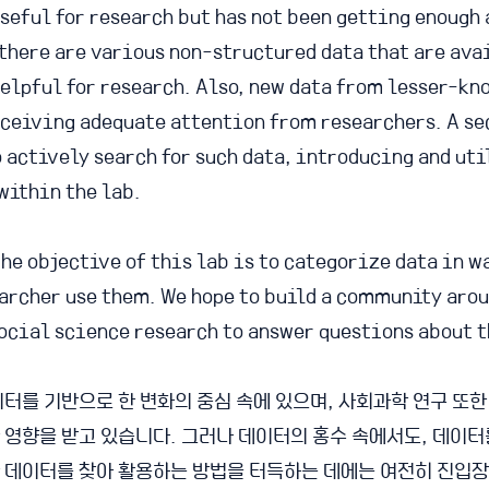
seful for research but has not been getting enough
there are various non-structured data that are ava
elpful for research. Also, new data from lesser-kn
eceiving adequate attention from researchers. A se
o actively search for such data, introducing and ut
within the lab.
he objective of this lab is to categorize data in w
earcher use them. We hope to build a community aro
ocial science research to answer questions about t
터를 기반으로 한 변화의 중심 속에 있으며, 사회과학 연구 또한
 영향을 받고 있습니다. 그러나 데이터의 홍수 속에서도, 데이터
 데이터를 찾아 활용하는 방법을 터득하는 데에는 여전히 진입