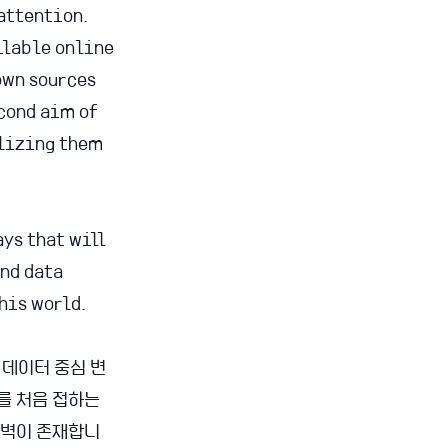
 attention.
ilable online
own sources
cond aim of
ilizing them
ays that will
und data
his world.
 데이터 중심 변
를 처음 접하는
장벽이 존재합니