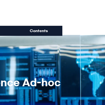
ience
Contents
ience Ad-hoc