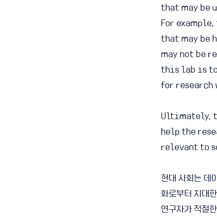
that may be u
For example, 
that may be h
may not be r
this lab is t
for research 
Ultimately, t
help the res
relevant to s
현대 사회는 데이
화로부터 지대한
연구자가 적절한