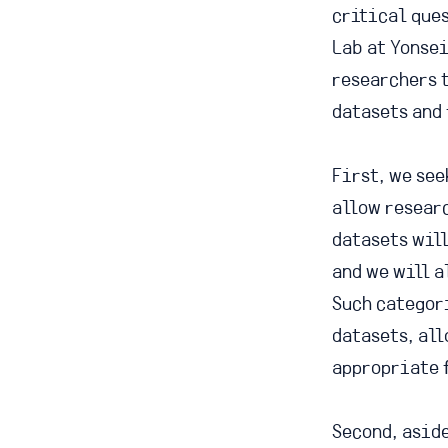
critical que
Lab at Yonsei
researchers 
datasets and 
First, we see
allow resear
datasets wil
and we will a
Such categor
datasets, al
appropriate 
Second, aside