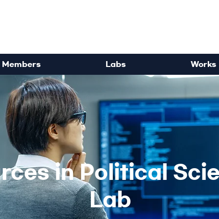
rdisciplinary Political Sc
Members
Labs
Works
ces in Political Sc
Lab