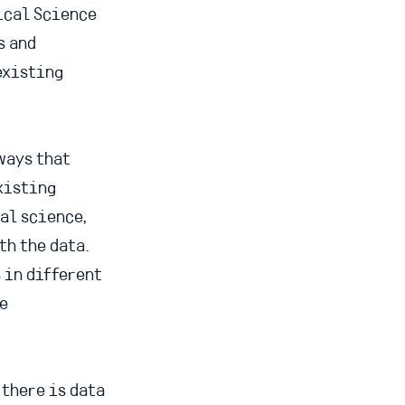
ical Science
s and
existing
ways that
xisting
al science,
th the data.
 in different
re
 there is data