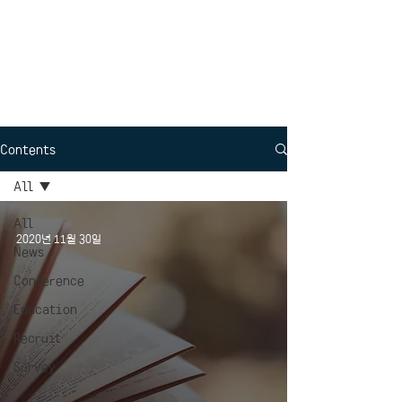
Interdisciplinary
Political Science
Contents
All
All
2020년 11월 30일
News
Conference
Education
Recruit
Survey