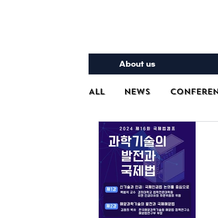
Inte
About us
All
News
Confere