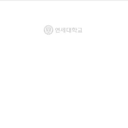
『4단계 BK21 사업』 미래인재 양성사업 (인문사회분야)
혁신 과학기술 시대의 정치적 문제 해결 교육연구단
연세대학교 일반대학원 정치학과 BK21 FOUR
울특별시 서대문구 연세로50 연희관 216호 / 전화번호 02.2123.4543 / 팩스 0
2021 by 연세대학교 정치학과 BK21 FOUR 혁신 과학기술 시대의 정치적 
All rights reserved.