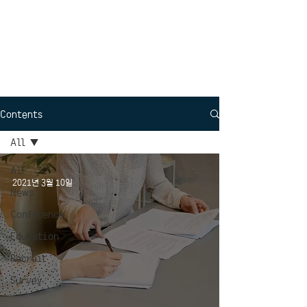
Interdisciplinary
Political Science
Contents
All
All
2021년 3월 10일
News
Conference
Education
Recruit
Survey