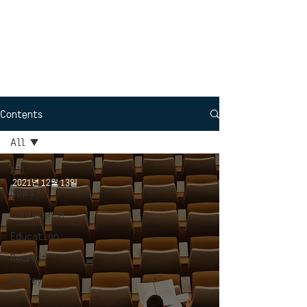
Interdisciplinary
Political Science
Contents
All
All
2021년 12월 13일
News
Conference
Education
Recruit
Survey