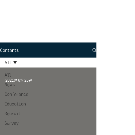
Interdisciplinary
Political Science
Contents
All
All
2021년 6월 25일
News
Conference
Education
Recruit
Survey