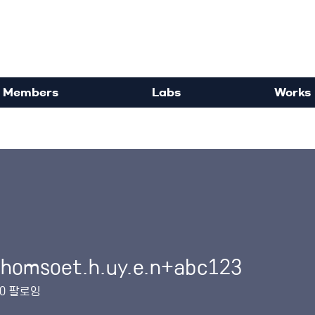
rdisciplinary Political Sc
Members
Labs
Works
homsoet.h.uy.e.n+abc123
soet.h.uy.e.n+abc123
0
팔로잉