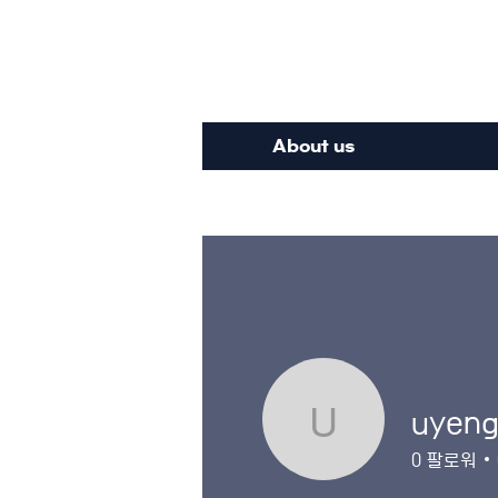
Inte
About us
uyeng
uyenghom
0
팔로워