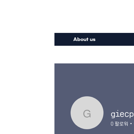
Inte
About us
giecp
giecphang
0
팔로워