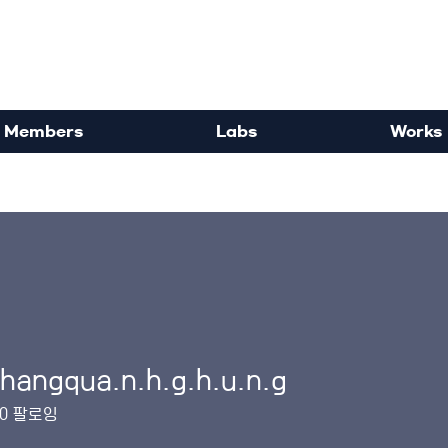
rdisciplinary Political Sc
Members
Labs
Works
hangqua.n.h.g.h.u.n.g
qua.n.h.g.h.u.n.g
0
팔로잉