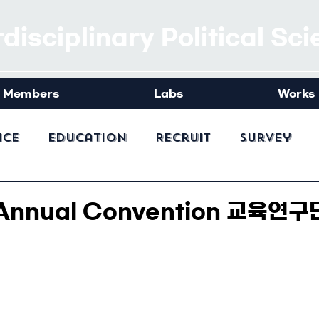
rdisciplinary Political Sc
Members
Labs
Works
nce
Education
Recruit
Survey
 Annual Convention 교육연구