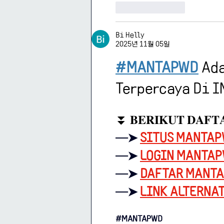
좋아요
답글
Bi Helly
2025년 11월 05일
#MANTAPWD
 Ad
Terpercaya Di I
⏬ 𝐁𝐄𝐑𝐈𝐊𝐔𝐓 𝐃𝐀𝐅𝐓
─➤
SITUS MANTA
─➤
LOGIN MANTA
─➤
DAFTAR MANT
─➤
LINK ALTERNA
#MANTAPWD