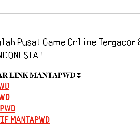
alah Pusat Game Online Tergacor 
NDONESIA !
𝐀𝐑 𝐋𝐈𝐍𝐊 𝐌𝐀𝐍𝐓𝐀𝐏𝐖𝐃⏬
PWD
PWD
APWD
TIF MANTAPWD