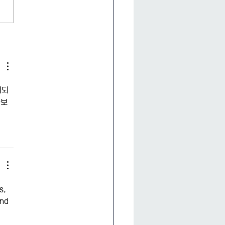
25년 한국정치학회 대학원
온라인 저널 논문 투고 모집
대되
아보
s, 
nd 