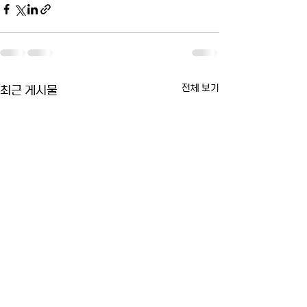
최근 게시물
전체 보기