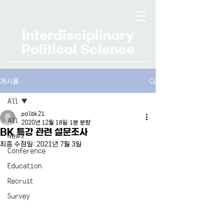
Interdisciplinary
Political Science
게시물
All
polbk21
All
2020년 12월 18일
1분 분량
BK 특강 관련 설문조사
News
최종 수정일:
2021년 7월 3일
Conference
Education
Recruit
Survey