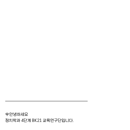
🌹안녕하세요
정치학과 4단계 BK21 교육연구단입니다.