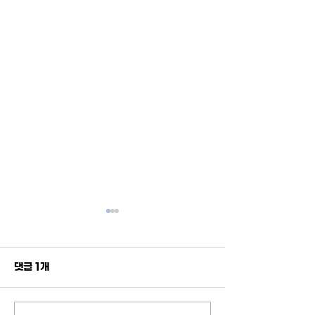
댓글 1개