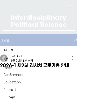
Interdisciplinary
Political Science
게시물
All
polbk21
All
5월 21일
1분 분량
2026-1 제2회 리서치 콜로키움 안내
News
Conference
Education
Recruit
Survey