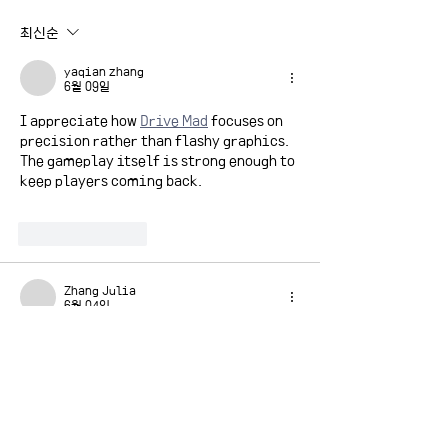
최신순
yaqian zhang
6월 09일
I appreciate how 
Drive Mad
 focuses on 
precision rather than flashy graphics. 
The gameplay itself is strong enough to 
keep players coming back.
좋아요
답글
Zhang Julia
6월 04일
It’s interesting to see Yonsei’s 
political science research colloquium 
blending in-person and Zoom formats 
across three distinct lab panels, with 
mandatory attendance rules for funded 
grad students alongside 
giftovideo