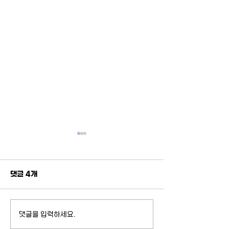
댓글 4개
댓글을 입력하세요.
AI, 경계를 다시 그리다: 디
2026-1 제3회
지털트윈과 소버린AI
로키움 안내