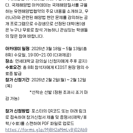
다. 국제해양법 아카데미는 국제해양질서를 규율
하는 유엔해양법협약의 주요 내용을 소개하고, 우
리나라와 관련된 해양법 현안 문제를 강의하는 공
개 프로그램으로 수강생으로 선정된 대학(원)생
은 누구나 무료로 참석 가능하니 
관심있는 학생들
의 많은 참여 바랍니다.
아카데미 일정
: 2026년 3월 18일 ~ 5월 13일(총 
8회) 수요일, 19:00~21:00 (다과제공)
장소
: 연세대학교 강의실 (신청자에게 추후 공지)
수료요건
: 총 8회 참석자에게 KIOST 원장 명의 수
료증 발급
참가 신청기간
: 2026년 2월 2일(월) ~ 2월 12일
(목)
                           *선착순 선발 (정원 초과시 조기 마
감 가능)
참가 신청방법
: 포스터의 QR코드 또는 아래 링크
로 접속하여 참가신청서 제출 및 증명서(재학/휴
학/수료)를 스캔하여 PDF 파일로 업로드
https://forms.gle/MjBH2aMmLyBjD2Ab9