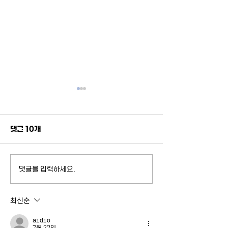
댓글 10개
댓글을 입력하세요.
2026-1 제3회 리서치 콜
2026-2 정치학
로키움 후기
구단 지원대학원생
지
최신순
aidio
7월 22일