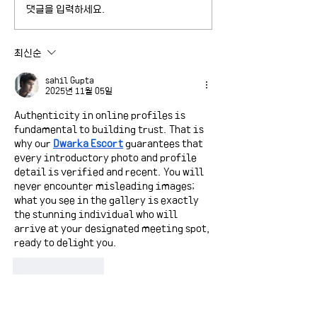
댓글을 입력하세요.
2026-1 제3회 리서치 콜
2026-2 정치학
로키움 후기
구단 지원대학원생
지
최신순
sahil Gupta
2025년 11월 05일
Authenticity in online profiles is 
fundamental to building trust. That is 
why our 
Dwarka Escort
 guarantees that 
every introductory photo and profile 
detail is verified and recent. You will 
never encounter misleading images; 
what you see in the gallery is exactly 
the stunning individual who will 
arrive at your designated meeting spot, 
ready to delight you.
좋아요
답글
Pria Idaman
2025년 10월 07일