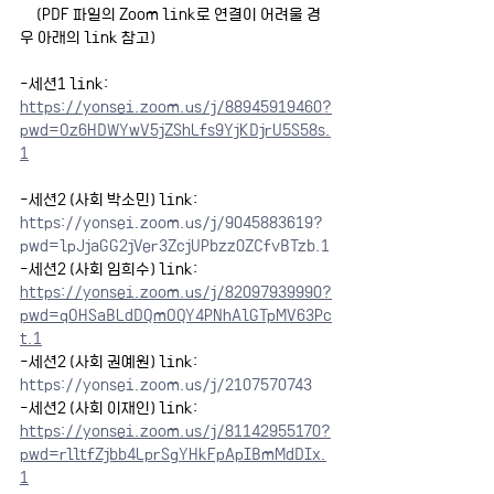
     (PDF 파일의 Zoom link로 연결이 어려울 경
우 아래의 link 참고)
-세션1 link:
https://yonsei.zoom.us/j/88945919460?
pwd=Oz6HDWYwV5jZShLfs9YjKDjrU5S58s.
1
-세션2 (사회 박소민) link:
https://yonsei.zoom.us/j/9045883619?
pwd=lpJjaGG2jVer3ZcjUPbzz0ZCfvBTzb.1
-세션2 (사회 임희수) link:
https://yonsei.zoom.us/j/82097939990?
pwd=qOHSaBLdDQmOQY4PNhAlGTpMV63Pc
t.1
-세션2 (사회 권예원) link:
https://yonsei.zoom.us/j/2107570743
-
세션2 (사회 이재인) link:
https://yonsei.zoom.us/j/81142955170?
pwd=rlltfZjbb4LprSgYHkFpApIBmMdDIx.
1