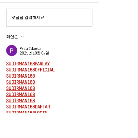
댓글을 입력하세요.
AI, 경계를 다시 그리다: 디
2026-1 제3회
지털트윈과 소버린AI
로키움 안내
최신순
Pria Idaman
2025년 10월 07일
SUDIRMAN168PARLAY
SUDIRMAN168OFFICIAL
SUDIRMAN168
SUDIRMAN168
SUDIRMAN168
SUDIRMAN168
SUDIRMAN168
SUDIRMAN168DAFTAR
SUDIRMAN168LOGIN
SUDIRMAN168DAFTAR&LOGIN
SUDIRMAN168ALTERNATIF
SUDIRMAN168TERPERCAYA
SUDIRMAN168MAXWIN