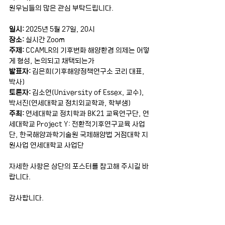
원우님들의 많은 관심 부탁드립니다.
일시:
 2025년 5월 27일, 20시
장소:
 실시간 Zoom
주제:
 CCAMLR의 기후변화 해양환경 의제는 어떻
게 형성, 논의되고 채택되는가
발표자:
 김은희(기후해양정책연구소 코리 대표, 
박사)
토론자:
 김소연(University of Essex, 교수), 
박서진(연세대학교 정치외교학과, 학부생)
주최:
 연세대학교 정치학과 BK21 교육연구단, 연
세대학교 Project Y: 전환적기후연구교육 사업
단, 한국해양과학기술원 국제해양법 거점대학 지
원사업 연세대학교 사업단
자세한 사항은 상단의 포스터를 참고해 주시길 바
랍니다.
감사합니다.