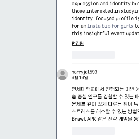
expression and identity bui
those interested in studyin
identity-focused profile is
for an 
Insta bio for girls
 t
this insightful event upda
편집됨
좋아요
답글
harryjal593
6월 16일
연세대학교에서 진행되는 이번 
습 중심 연구를 경험할 수 있는 
문제를 깊이 있게 다루는 점이 
스트레스를 해소할 수 있는 방법
Brawl APK 같은 전략 게임을
좋아요
답글