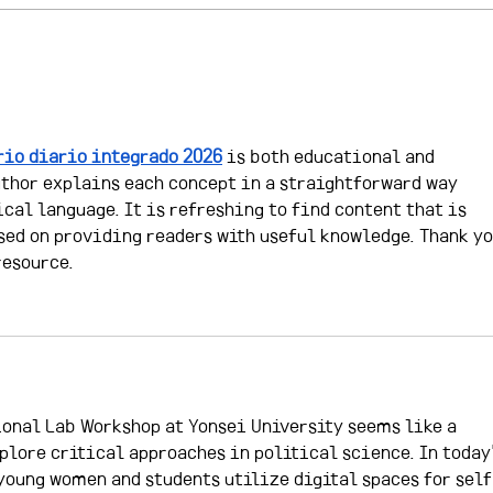
AI, 경계를 다시 그리다: 디지털
202
트윈과 소버린AI
움 
rio diario integrado 2026
 is both educational and 
uthor explains each concept in a straightforward way 
cal language. It is refreshing to find content that is 
sed on providing readers with useful knowledge. Thank yo
resource.
onal Lab Workshop at Yonsei University seems like a 
plore critical approaches in political science. In today'
young women and students utilize digital spaces for self