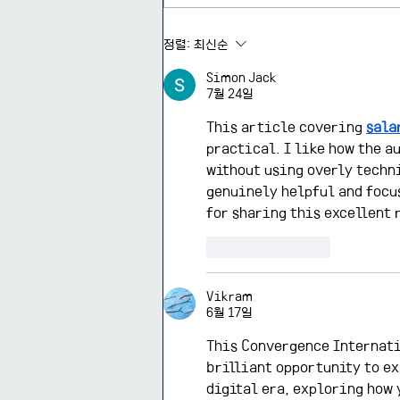
2026-1 제3회 리서치 콜로키
정렬:
최신순
움 후기
Simon Jack
7월 24일
This article covering 
sala
practical. I like how the a
without using overly techni
genuinely helpful and focu
for sharing this excellent 
좋아요
답글
Vikram
6월 17일
This Convergence Internati
brilliant opportunity to ex
digital era, exploring how 