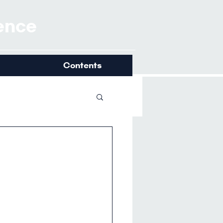
ience
Contents