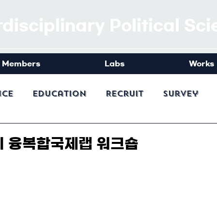
rdisciplinary Political Sc
Members
Labs
Works
nce
Education
Recruit
Survey
1회 융복합국제랩 워크숍