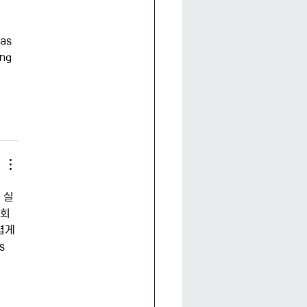
as 
ng 
 실
회 
볍게 
s 