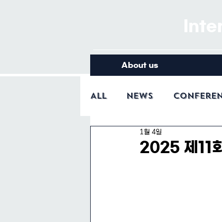
Inte
About us
All
News
Confere
1월 4일
2025 제1