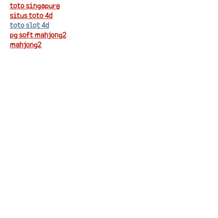
toto singapure
situs toto 4d
toto slot 4d
pg soft mahjong2
mahjong2
data pemilu
utb bandung
universitas lampung
slot bonus new member
Slot Dana
situs slot gacor hari ini
situs slot gacor
situs slot demo
slot demo X1000
scatter hitam
slot toto
situs slot online
situs slot online
situs slot online
situs slot online
situs slot
situs slot