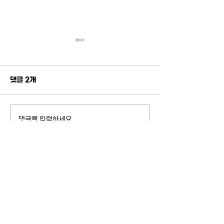
댓글 2개
댓글을 입력하세요.
AI, 경계를 다시 그리다: 디
2026-1 제3회
지털트윈과 소버린AI
로키움 안내
최신순
QIAO ZHANG
7일 전
It was interesting to read about the 
convergence-focused discussions at 
the 2025 workshop. The blend of 
disciplines there made me think about 