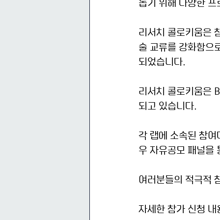
돕기 위해 다양한 프
리서치 콜로키움은 참
술 교류를 강화함으로
되었습니다.
리서치 콜로키움은 
되고 있습니다.
각 랩에 소속된 참여
우 자유공모 패널을 
여러분들의 적극적 
자세한 참가 신청 내