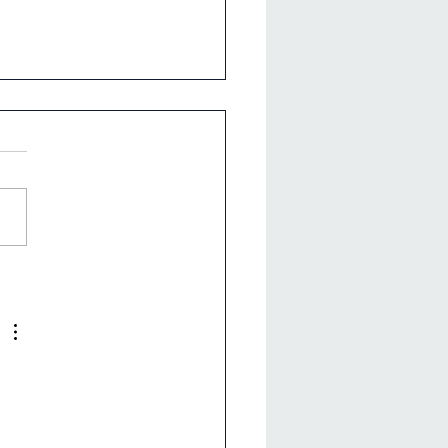
26-2 정치학과 교육연구단
대학원생 선발 공지