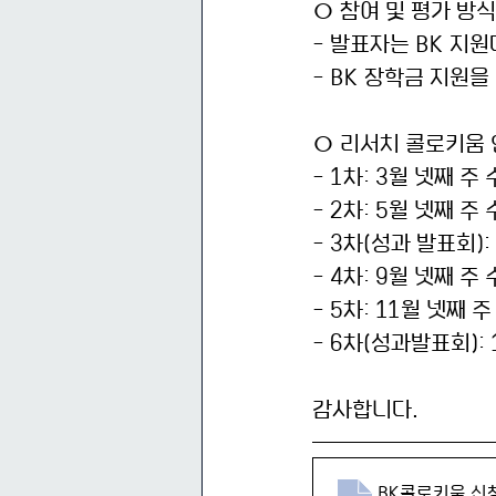
○ 참여 및 평가 방식
- 발표자는 BK 지
- BK 장학금 지원
○ 리서치 콜로키움 
- 1차: 3월 넷째 주 
- 2차: 5월 넷째 주 
- 3차(성과 발표회):
- 4차: 9월 넷째 주 
- 5차: 11월 넷째 주
- 6차(성과발표회): 
감사합니다.
BK콜로키움 신