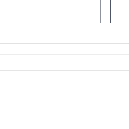
2026-1 제3회 리서치 콜로키
20
움 후기
지원