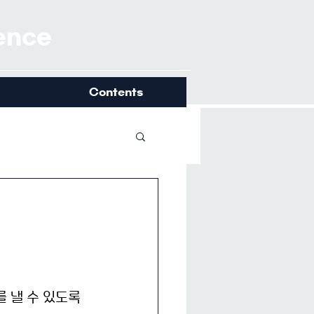
ience
Contents
 낼 수 있도록 