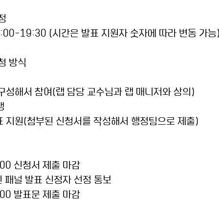
정
 18:00-19:30 (시간은 발표 지원자 숫자에 따라 변동 가능
청 방식
구성해서 참여(랩 담당 교수님과 랩 매니저와 상의)
생
 지원(첨부된 신청서를 작성해서 행정팀으로 제출)
5:00 신청서 제출 마감
개인 패널 발표 신정자 선정 통보
5:00 발표문 제출 마감