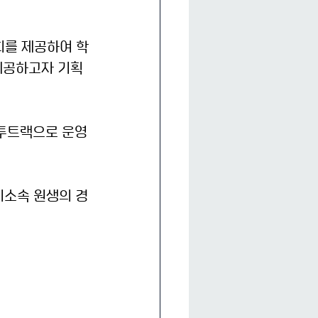
회를 제공하여 학
 제공하고자 기획
 투트랙으로 운영
미소속 원생의 경