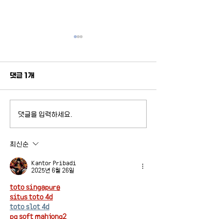
댓글 1개
댓글을 입력하세요.
[채용] 연세대학교 정치외교
AI & Society
연구소 학술연구교수 임용
모집
공고
최신순
Kantor Pribadi
2025년 6월 26일
toto singapure
situs toto 4d
toto slot 4d
pg soft mahjong2