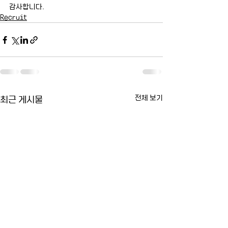
감사합니다.
Recruit
최근 게시물
전체 보기