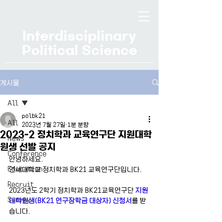
Interdisciplinary
Political Science
게시물
All
polbk21
All
2023년 7월 27일
1분 분량
2023-2 정치학과 교육연구단 지원대학
News
원생 선발 공지
Conference
안녕하세요.
Education
연세대학교 정치학과 BK21 교육연구단입니다.
Recruit
2023년도 2학기 정치학과 BK21교육연구단 
지원
Survey
대학원생(BK21 연구장학금 대상자) 신청서
를 받
습니다.  