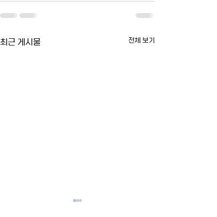
최근 게시물
전체 보기