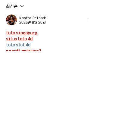
최신순
Kantor Pribadi
2025년 6월 26일
toto singapure
situs toto 4d
toto slot 4d
pg soft mahjong2
mahjong2
data pemilu
utb bandung
universitas lampung
slot bonus new member
Slot Dana
situs slot gacor hari ini
situs slot gacor
situs slot demo
slot demo X1000
scatter hitam
slot toto
situs slot online