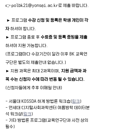
👉 polbk21@yonsei.ac.kr로 제출 바랍니다.
 ► 프로그램 
수강 신청 및 등록은 학생 개인이 각
자
 하셔야 합니다. 
► 프로그램 종료 후 
수료증 및 등록 증빙을 제출
하셔야 지원 가능합니다. 
(프로그램마다 수강기간이 달라 이후 BK 교육연
구단은 별도의 제출안내 없습니다.)
► 지원 과목은 최대 2과목이며, 
지원 금액과 과
목 수는 신청자 수에 따라 변동 될 수 있습니다.
(신청자들에게 추후 이메일 안내)
- 서울대 KOSSDA 하계 방법론 워크숍(
링크
)
- 연세대 디지털사회과학센터 여름방학 데이터분
석 워크샵(
링크
)
- 기타 방법론 프로그램(교육연구단과 사전 상의 
필수)