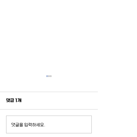
댓글 1개
댓글을 입력하세요.
연세대학교 정치학과
2025년 차세대
BK21 어깨동무사업 특강
더 양성 아카데미