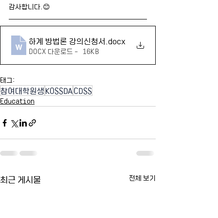
감사합니다.😊
하계 방법론 강의신청서
.docx
DOCX 다운로드 • 16KB
태그:
참여대학원생
KOSSDA
CDSS
Education
최근 게시물
전체 보기