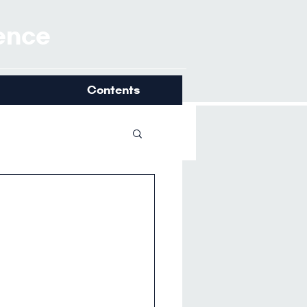
ience
Contents