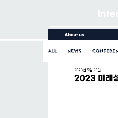
Inte
About us
All
News
Confere
2023년 5월 23일
2023 미래성