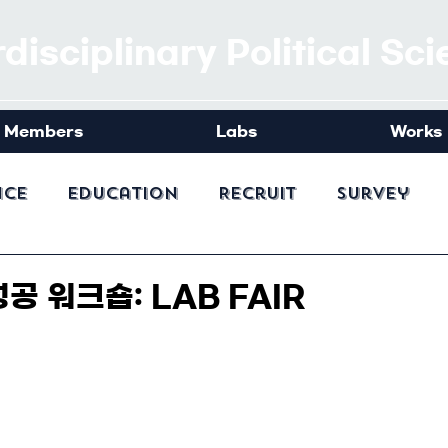
rdisciplinary Political Sc
Members
Labs
Works
nce
Education
Recruit
Survey
공 워크숍: LAB FAIR