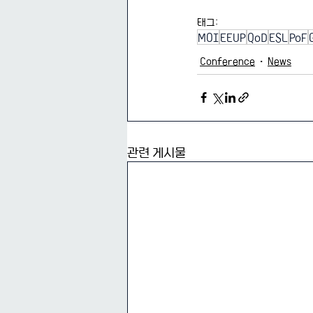
태그:
MOI
EEUP
QoD
ESL
PoF
Conference
News
관련 게시물