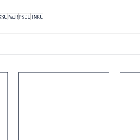
GSL
PaIR
PSCL
TNKL