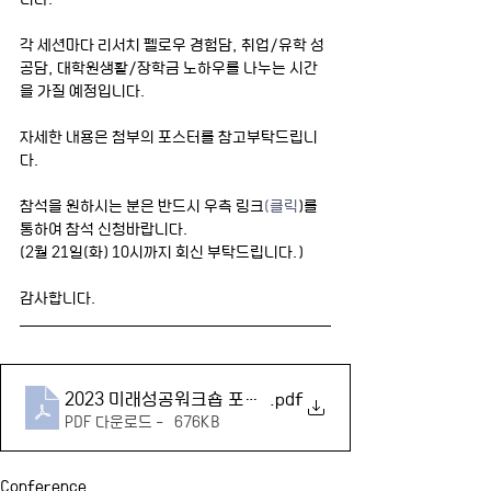
각 세션마다 리서치 펠로우 경험담, 취업/유학 성
공담, 대학원생활/장학금 노하우를 나누는 시간
을 가질 예정입니다.
자세한 내용은 첨부의 포스터를 참고부탁드립니
다.
참석을 원하시는 분은 반드시 우측 링크
(클릭
)를 
통하여 참석 신청바랍니다. 
(2월 21일(화) 10시까지 회신 부탁드립니다.) 
감사합니다.
2023 미래성공워크숍 포스터
.pdf
PDF 다운로드 • 676KB
Conference