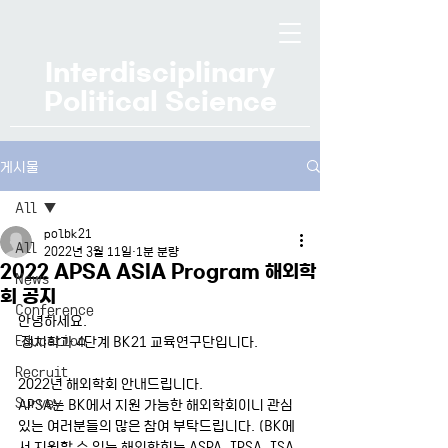
Interdisciplinary
Political Science
게시물
All
polbk21
All
2022년 3월 11일
1분 분량
2022 APSA ASIA Program 해외학
News
회 공지
Conference
안녕하세요.
Education
 정치학과 4단계 BK21 교육연구단입니다.
Recruit
2022년 해외학회 안내드립니다. 
Survey
APSA는 BK에서 지원 가능한 해외학회이니 관심
있는 여러분들의 많은 참여 부탁드립니다. (BK에
서 지원할 수 있는 해외학회는 ASPA, IPSA, ISA