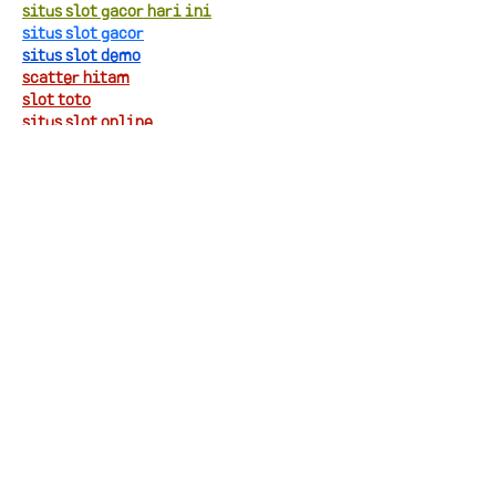
situs slot gacor hari ini
situs slot gacor
situs slot demo
scatter hitam
slot toto
situs slot online
situs slot online
situs slot online
situs slot online
situs slot
situs slot
situs slot
slot gacor
situs slot toto
situs toto
situs toto
slot gacor
slot gacor
slot gacor
pocari4d
pocari4d
pocari4d