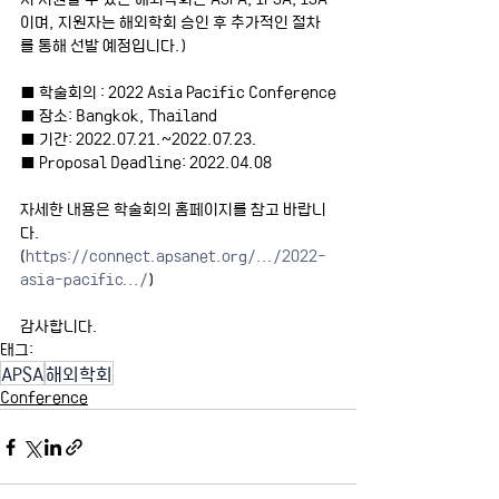
이며, 지원자는 해외학회 승인 후 추가적인 절차
를 통해 선발 예정입니다.)
■ 학술회의 : 2022 Asia Pacific Conference
■ 장소: Bangkok, Thailand
■ 기간: 2022.07.21.~2022.07.23.
■ Proposal Deadline: 2022.04.08
자세한 내용은 학술회의 홈페이지를 참고 바랍니
다.
(
https://connect.apsanet.org/.../2022-
asia-pacific.../
)
감사합니다.
태그:
APSA
해외학회
Conference