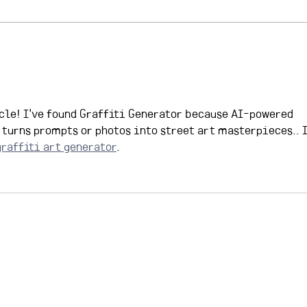
홈페이지 프로필 정보 업데이트
[채
및 프로필 촬영
구소
cle! I've found Graffiti Generator because AI-powered 
 turns prompts or photos into street art masterpieces.. I
graffiti art generator
.