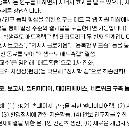
 중복되는 연구를 피하면서 시너지 효과를 낼 수 있으며, 
주제를 장려합니다.
습/연구 능력 향상을 위한 연구는 애드 혹 랩 지원 대상
상을 통해 일정 수준의 결과물을 도출한다면 가능합니다).
리: 학생주도 애드혹랩은 랩 테크트리의 두 번째 단계입니다
“인텐시브코스”, “리서치콜로키움”, “융복합 워크숍” 등을 통
가진 동료를 모아 “학생주도 애드혹랩” 결성, 
교수)을 영입해 “애드혹랩”으로 1차 진화, 
워크와 자생성(펀딩)을 확보해 “정치학 랩”으로 최종진화!
문, 보고서, 멀티미디어, 데이터베이스, 네트워크 구축 등
다.
사례: (1) BK21 홈페이지 구축을 위한 멀티미디어랩, (2
 (3) 환경정치에 관한 저술활동, (4) 안보 연구자를 위
 문제해결을 위한 온라인 컨텐츠 생산, (6) 새로운 개념사