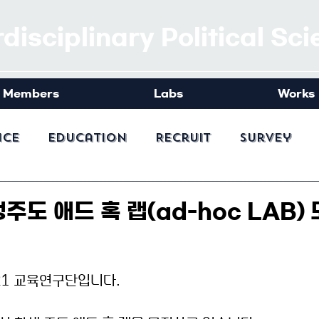
rdisciplinary Political Sc
Members
Labs
Works
nce
Education
Recruit
Survey
생주도 애드 혹 랩(ad-hoc LAB)
21 교육연구단입니다.