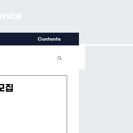
ience
Contents
 모집