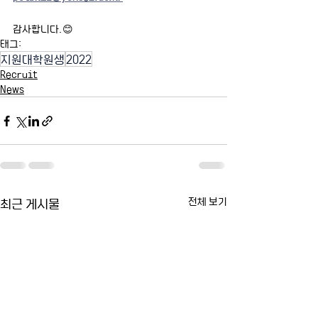
감사합니다.😊
태그:
지원대학원생
2022
Recruit
News
최근 게시물
전체 보기