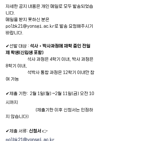
자세한 공지 내용은 개인 메일로 모두 발송되었습
니다.
메일을 받지 못하신 분은 
polbk21@yonsei.ac.kr로 발송 요청해주시기 
바랍니다.
✔선발 대상 : 
석사‧박사과정에 재학 중인 전일
제 학생(신입생 포함)
                       석사 과정은 4학기 이내, 박사 과정은 
8학기 이내, 
                       석박사 통합 과정은 12학기 이내만 참
여 가능
✔제출 기한:  2월 1일(월) ~2월 11일(금) 오전 10
시까지
		     (제출기한 이후 신청서는 인정하
지 않습니다)
✔제출 서류:
 신청서 
👉 
polbk21@yonsei.ac.kr