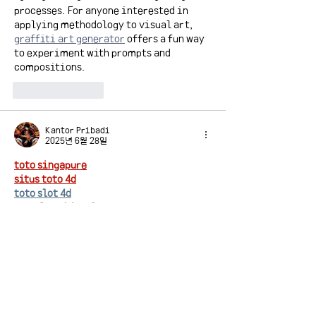
processes. For anyone interested in 
applying methodology to visual art, 
graffiti art generator
 offers a fun way 
to experiment with prompts and 
compositions.
좋아요
답글
Kantor Pribadi
2025년 6월 28일
toto singapure
situs toto 4d
toto slot 4d
pg soft mahjong2
mahjong2
data pemilu
utb bandung
universitas lampung
slot bonus new member
Slot Dana
situs slot gacor hari ini