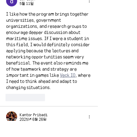
5월 11일
I like how the program brings together 
universities, government 
organizations, and research groups to 
encourage deeper discussion about 
maritime issues. If I were a student in 
this field, I would definitely consider 
applying because the lectures and 
networking opportunities seem very 
beneficial. The event also reminds me 
of how teamwork and strategy are 
important in games like 
Veck IO
, where 
I need to think ahead and adapt to 
changing situations.
좋아요
답글
Kantor Pribadi
2025년 6월 26일
toto singapure
situs toto 4d