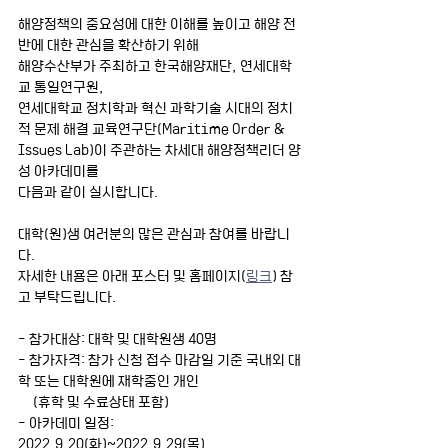
해양정책의 중요성에 대한 이해를 높이고 해양 전
반에 대한 관심을 확산하기 위해
해양수산부가 주최하고 한국해양재단, 연세대학
교 통일연구원,
연세대학교 정치학과 혁신 과학기술 시대의 정치
적 문제 해결 교육연구단(Maritime Order & 
Issues Lab)이 주관하는 차세대 해양정책리더 양
성 아카데미를
다음과 같이 실시합니다. 
대학(원)생 여러분의 많은 관심과 참여를 바랍니
다. 
자세한 내용은 아래 포스터 및 홈페이지(
링크
) 참
고 부탁드립니다.
- 참가대상: 대학 및 대학원생 40명
- 참가자격: 참가 신청 접수 마감일 기준 국내외 대
학 또는 대학원에 재학중인 개인
     (휴학 및 수료상태 포함)
- 아카데미 일정: 
2022.9.20(화)~2022.9.29(목)