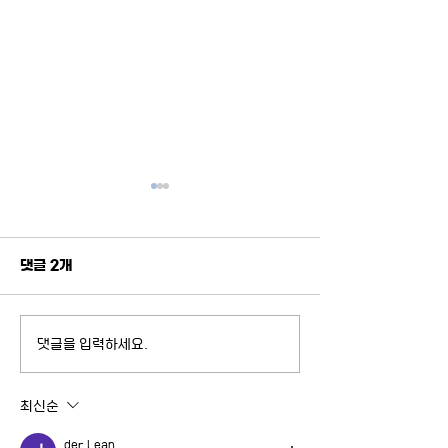
댓글 2개
댓글을 입력하세요.
2026-2 정치학과 교육연
AI, 경계를 다시 
구단 지원대학원생 선발 공
지털트윈과 소버린
지
최신순
der Lean