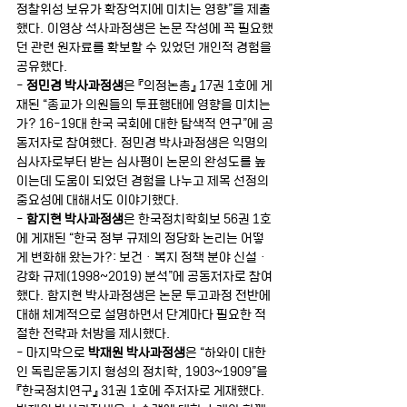
정찰위성 보유가 확장억지에 미치는 영향”을 제출
했다. 이영상 석사과정생은 논문 작성에 꼭 필요했
던 관련 원자료를 확보할 수 있었던 개인적 경험을 
공유했다. 
- 
정민경 박사과정생
은 『의정논총』 17권 1호에 게
재된 “종교가 의원들의 투표행태에 영향을 미치는
가? 16-19대 한국 국회에 대한 탐색적 연구”에 공
동저자로 참여했다. 정민경 박사과정생은 익명의 
심사자로부터 받는 심사평이 논문의 완성도를 높
이는데 도움이 되었던 경험을 나누고 제목 선정의 
중요성에 대해서도 이야기했다. 
- 
함지현 박사과정생
은 한국정치학회보 56권 1호
에 게재된 “한국 정부 규제의 정당화 논리는 어떻
게 변화해 왔는가?: 보건ㆍ복지 정책 분야 신설ㆍ
강화 규제(1998~2019) 분석”에 공동저자로 참여
했다. 함지현 박사과정생은 논문 투고과정 전반에 
대해 체계적으로 설명하면서 단계마다 필요한 적
절한 전략과 처방을 제시했다. 
- 마지막으로 
박재원 박사과정생
은 “하와이 대한
인 독립운동기지 형성의 정치학, 1903~1909”을 
『한국정치연구』 31권 1호에 주저자로 게재했다. 