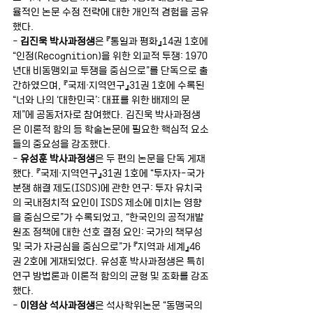
율적인 논문 수정 전략에 대한 개인적 경험을 공유
했다. 
- 
김진욱 박사과정생
은 『통일과 평화』14권 1호에 
“인정(Recognition)을 위한 외교적 투쟁: 1970
년대 비동맹외교 투쟁을 중심으로”를 단독으로 출
간하였으며, 『국제·지역연구』31권 1호에 수록된 
“너와 나의 ‘대한민국’: 대표를 위한 배제의 문
제”에 공동저자로 참여했다. 김진욱 박사과정생
은 이론적 함의 등 학술논문에 필요한 핵심적 요소
들의 중요성을 강조했다. 
- 
유성훈 박사과정생
은 두 편의 논문을 단독 게재
했다. 『국제·지역연구』31권 1호에 “투자자-국가 
분쟁 해결 제도(ISDS)에 관한 연구: 투자 유치국
의 국내정치적 요인이 ISDS 제소에 미치는 영향
을 중심으로”가 수록되었고, “한국인의 공적개발
원조 정책에 대한 선호 결정 요인: 국가의 책무성 
및 국가 자긍심을 중심으로”가 『지역과 세계』46
권 2호에 게재되었다. 유성훈 박사과정생은 특히 
연구 방법론과 이론적 함의의 균형 및 조화를 강조
했다. 
- 
이영상 석사과정생
은 석사학위논문 “동맹국의 