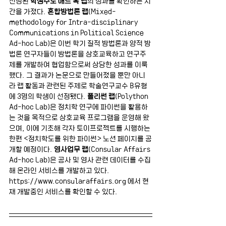
선정된
 학생주도 애드 혹 랩
의 성과를 확인하는 시
간을 가졌다. 
혼합방법론 랩
(Mixed-
methodology for Intra-disciplinary 
Communications in Political Science 
Ad-hoc Lab)은 이번 학기 질적 방법론과 양적 방
법론 연구자들이 방법론을 상호교육하고 연구주
제를 개발하여 협업함으로써 상당한 성과를 이룩
했다. 그 결과가 논문으로 만들어졌을 뿐만 아니
라 랩 활동과 관련된 주제로 학술연구교수 B유형
에 3명의 학생이 선정됐다. 
폴리썬 랩
(Polython 
Ad-hoc Lab)은 정치학 연구에 파이썬을 활용하
는 것을 목적으로 상호교육 프로그램을 운영해 왔
으며, 이에 기초해 각자 토이프로젝트를 시행하는 
한편 <정치학도를 위한 파이썬> 노션 페이지를 공
개할 예정이다. 
영사업무 랩
(Consular Affairs 
Ad-hoc Lab)은 공사 및 영사 관련 데이터를 수집
해 온라인 서비스를 개발하고 있다. 
https://www.consularaffairs.org 에서 현
재 개발중인 서비스를 확인할 수 있다.