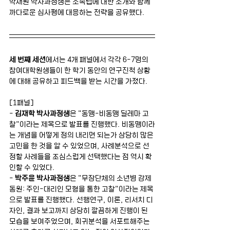
박재원 박사과정생은 소속랩에 대한 소개와 함께 
까다로운 심사평에 대응하는 전략을 공유했다. 
세 번째 세션
에서는 4개 패널에서 각각 6-7명의 
참여대학원생들이 한 학기 동안의 연구진척 상황
에 대해 공유하고 피드백을 받는 시간을 가졌다. 
[1패널]
- 
김재학 박사과정생
은 "동맹-비동맹 딜레마 고
찰"이라는 제목으로 발표를 진행했다. 비동맹이라
는 개념을 어떻게 정의 내리면 되는가 상당히 많은 
고민을 한 것을 알 수 있었으며, 사례분석으로 선
정할 사례들을 조심스럽게 선택했다는 점 역시 확
인할 수 있었다.
- 
박주윤 박사과정생
은 "무장단체의 소년병 강제
동원: 주인-대리인 모형을 통한 고찰"이라는 제목
으로 발표를 진행했다. 선행연구, 이론, 리서치 디
자인, 결과 보고까지 상당히 깔끔하게 진행이 된 
모습을 보여주었으며, 회귀분석을 서포트해주는 