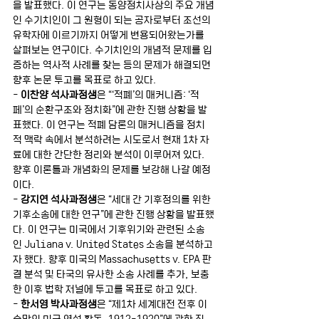
을 발표했다. 이 연구는 동양정치사상의 주요 개념
인 수기치인이 그 원형이 되는 공자로부터 조선의 
유학자에 이르기까지 어떻게 변용되어왔는가를 
살펴보는 연구이다. 수기치인의 개념적 문제를 입
증하는 역사적 사례를 찾는 등의 문제가 해결되면 
향후 논문 투고를 목표로 하고 있다. 
- 
이찬양 석사과정생
은 “‘적폐’의 매커니즘: ‘적
페’의 순환구조와 정치화”에 관한 진행 상황을 발
표했다. 이 연구는 적폐 담론의 매커니즘을 정치
적 맥락 속에서 분석하려는 시도로서 현재 1차 자
료에 대한 간단한 정리와 분석이 이루어져 있다. 
향후 이론틀과 개념화의 문제를 보강해 나갈 예정
이다.
- 
강지연 석사과정생
은 “세대 간 기후정의를 위한 
기후소송에 대한 연구”에 관한 진행 상황을 발표했
다. 이 연구는 미국에서 기후위기와 관련된 소송
인 Juliana v. United States 소송을 분석하고
자 했다. 향후 미국의 Massachusetts v. EPA 판
결 분석 및 타국의 유사한 소송 사례를 추가, 보충
한 이후 법학 저널에 투고를 목표로 하고 있다. 
- 
한서영 박사과정생
은 “제1차 세계대전 전후 이
승만의 미국 연설 활동, 1912-1920”에 관한 진