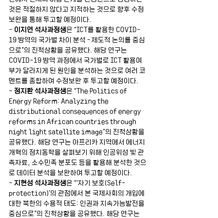
것은 적절하지 않다고 지적하는 것으로 향후 수정
보완을 통해 투고할 예정이다.
- 
이지연 석사과정생
은 “ICT를 활용한 COVID-
19 방역의 국가별 차이 분석 – 제도적 논의를 중심
으로”의 진척상황을 공유했다. 해당 연구는 
COVID-19 방역 과정에서 국가별로 ICT 활용여
부가 달라지게 된 원인을 분석하는 것으로 여러 코
멘트를 종합하여 수정보완 후 투고할 예정이다.
- 
정지환 석사과정생
은 “The Politics of 
Energy Reform: Analyzing the 
distributional consequences of energy 
reforms in African countries through 
night light satellite image”의 진척상황을 
공유했다. 해당 연구는 아프리카 지역에서 에너지 
개혁의 정치동학을 살펴보기 위해 인공위성 빛 관
측자료, 소수민족 분포도 등을 활용해 분석한 것으
로 데이터 분석을 보완하여 투고할 예정이다.
- 
지현성 석사과정생
은 “‘자기 보호(Self-
protection)’의 관점에서 본 국제사회의 개입에 
대한 북한의 수용적 태도: 인권과 지속가능발전을 
중심으로”의 진척상황을 공유했다. 해당 연구는 