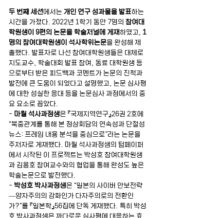
두 번째 세션
에서는 
개인 연구 성과물을 발표
하는 
시간을 가졌다. 2022년 1학기 동안 7명의 
참여대
학원생이 9편의 논문을 학술저널에 게재
하였고, 
1
명의 참여대학원생이 석사학위논문
을 완성해 제
출했다. 발표자로 나선 참여대학원생들은 대체로 
지도교수, 학술대회 발표 참여, 동료 대학원생 등
으로부터 받은 피드백과 코멘트가 논문의 진척과 
발전에 큰 도움이 되었다고 설명했고, 논문 심사평
에 대한 성실한 응대 등을 논문심사 과정에서의 중
요 요소로 꼽았다. 
- 
마월 석사과정생
은 『국제지역연구』26권 2호에 
“북중관계를 통해 본 정상회담의 연속성과 단절성 
뉴스: 프레임 내용 분석을 중심으로”라는 논문을 
주저자로 게재했다. 마월 석사과정생의 텀페이퍼
에서 시작된 이 프로젝트는 박성호 참여대학원생
과 김용호 참여교수와의 협업을 통해 완성도 높은 
학술논문으로 발전했다. 
- 
박성호 박사과정생
은 “일본의 사이버 안보전략
―양자주의의 강화인가 다자주의로의 전환인
가?”를 『일본학』56집에 단독 게재했다. 특히 박성
호 박사과정생은 까다로운 심사평에 대응하는 효