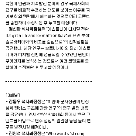
북한이 인권과 지속발전 분야의 경우 국제사회의 
요구를 비교적 수용하는 태도를 보이는 이유를 ‘자
기보호’의 맥락에서 해석하는 것으로 여러 코멘트
를 종합하여 수정보완 후 투고할 예정이다.
- 
정선아 석사과정생
은 “에스토니아 디지털 전환
(Digital Transformation)의 성공 요인 분석: 
슬로바키아와의 비교를 중심으로”의 진척상황을 
공유했다. 해당 연구는 슬로바키아와 달리 에스토
니아가 디지털 전환에 성공적일 수 있었던 원인이 
무엇인지를 분석하는 것으로서 여러 코멘트를 종
합하여 수정보완 후 투고할 예정이다.
[3패널]
- 
강동우 석사과정생
은 “미얀마 군사정권의 안정
성과 밀버스 구조에 관한 연구”의 연구 발전 내용
을 공유했다. 연세×부산 학술대회 등에서 받은 코
멘트를 바탕으로 변수 설정의 엄밀성 등을 높여 연
구를 발전시킬 예정이다. 
-
 김영석 석사과정생
은 “Who wants ‘strong’ 