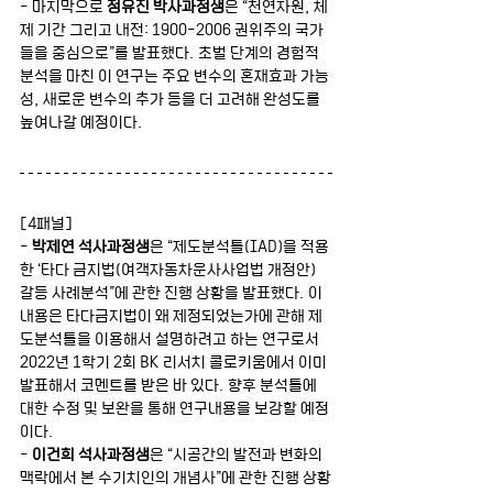
- 마지막으로 
정유진 박사과정생
은 “천연자원, 체
제 기간 그리고 내전: 1900-2006 권위주의 국가
들을 중심으로”를 발표했다. 초벌 단계의 경험적 
분석을 마친 이 연구는 주요 변수의 혼재효과 가능
성, 새로운 변수의 추가 등을 더 고려해 완성도를 
높여나갈 예정이다.
[4패널]
- 
박제연 석사과정생
은 “제도분석틀(IAD)을 적용
한 ‘타다 금지법(여객자동차운사사업법 개정안) 
갈등 사례분석”에 관한 진행 상황을 발표했다. 이 
내용은 타다금지법이 왜 제정되었는가에 관해 제
도분석틀을 이용해서 설명하려고 하는 연구로서 
2022년 1학기 2회 BK 리서치 콜로키움에서 이미 
발표해서 코멘트를 받은 바 있다. 향후 분석틀에 
대한 수정 및 보완을 통해 연구내용을 보강할 예정
이다.  
- 
이건희 석사과정생
은 “시공간의 발전과 변화의 
맥락에서 본 수기치인의 개념사”에 관한 진행 상황