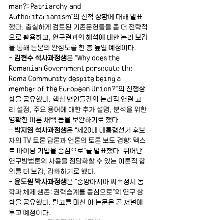
man?: Patriarchy and 
Authoritarianism”의 진척 상황에 대해 발표
했다. 충실하게 검토된 기존문헌들을 좀 더 전략적
으로 활용하고, 연구결과의 해석에 대한 논리 보강
을 통해 논문의 완성도를 한 층 높일 예정이다. 
- 
김현수 석사과정생
은 “Why does the 
Romanian Government persecute the 
Roma Community despite being a 
member of the European Union?”의 진행상
황을 공유했다. 핵심 변인들간의 논리적 연결 고
리 설정, 주요 용어에 대한 추가 설명, 분석을 위한 
명확한 이론 채택 등을 보완하기로 했다. 
- 
박지영 석사과정생
은 “제20대 대통령선거 후보
자의 TV 토론 담론과 언론의 토론 보도 경향: 텍스
트 마이닝 기법을 중심으로”를 발표했다. 뛰어난 
연구방법론의 사용을 정당화할 수 있는 이론적 함
의를 더 보강, 강화하기로 했다. 
-
 윤도원 박사과정생
은 “중앙아시아 씨족정치 동
학과 체제 생존: 권력승계를 중심으로”의 연구 상
황을 공유했다. 탈고를 마친 이 논문은 곧 저널에 
투고 예정이다. 