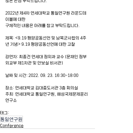
많은 관심 부탁드립니다.
2022년 제4차 연세대학교 통일연구원 라운드테
이블에 대한 
구체적인 내용은 아래를 참고 부탁드립니다.
제목: <9.19 평양공동선언 및 남북군사합의 4주
년 기념> 9.19 평양공동선언에 대한 고찰
강연자: 최종건 연세대 정외과 교수 (문재인 정부 
외교부 제1차관 및 안보실 비서관)
날짜 및 시간: 2022. 09. 23. 16:30-18:00
장소: 연세대학교 김대중도서관 3층 회의실
주최: 연세대학교 통일연구원, 해성국제문제윤리
연구소
태그:
통일연구원
Conference