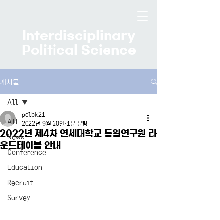
Interdisciplinary
Political Science
게시물
All
polbk21
All
2022년 9월 20일
1분 분량
2022년 제4차 연세대학교 통일연구원 라
News
운드테이블 안내
Conference
Education
Recruit
Survey