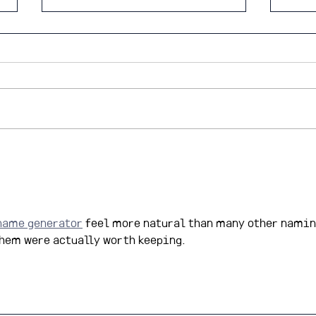
ISA 2026 Annual
20
Convention 교육연구단 지
생 
원 안내 공지
name generator
 feel more natural than many other namin
 them were actually worth keeping.