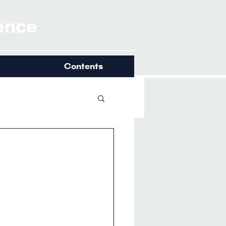
ience
Contents