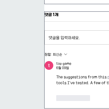
댓글 1개
댓글을 입력하세요.
연세대학교 AI혁신연구원 개원
정렬:
최신순
식 및 기념 컨퍼런스
top game
6월 09일
The suggestions from this 
tools I’ve tested. A few of
좋아요
답글