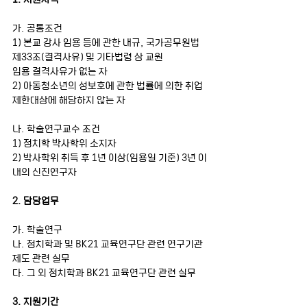
가. 공통조건
1) 본교 강사 임용 등에 관한 내규, 국가공무원법 
제33조(결격사유) 및 기타법령 상 교원
임용 결격사유가 없는 자
2) 아동청소년의 성보호에 관한 법률에 의한 취업
제한대상에 해당하지 않는 자
나. 학술연구교수 조건
1) 정치학 박사학위 소지자
2) 박사학위 취득 후 1년 이상(임용일 기준) 3년 이
내의 신진연구자
2. 담당업무
가. 학술연구
나. 정치학과 및 BK21 교육연구단 관련 연구기관
제도 관련 실무
다. 그 외 정치학과 BK21 교육연구단 관련 실무
3. 지원기간